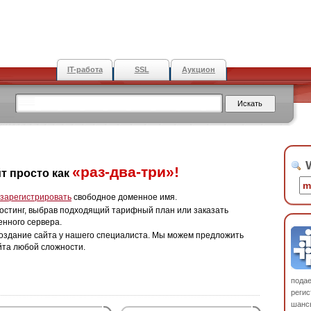
IT-работа
SSL
Аукцион
W
«раз-два-три»!
т просто как
зарегистрировать
свободное доменное имя.
остинг, выбрав подходящий тарифный план или заказать
енного сервера.
оздание сайта у нашего специалиста. Мы можем предложить
йта любой сложности.
пода
регис
шанс