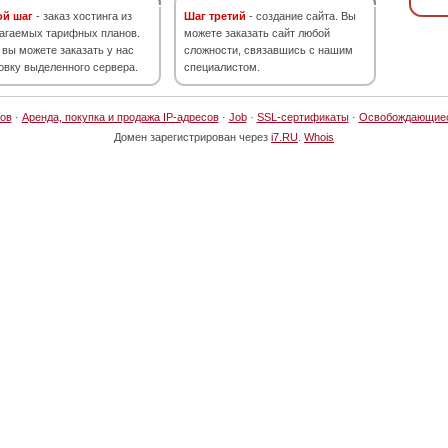
ой шаг
- заказ хостинга из
Шаг третий
- создание сайта. Вы
агаемых тарифных планов.
можете заказать сайт любой
 вы можете заказать у нас
сложности, связавшись с нашим
овку выделенного сервера.
специалистом.
ов
·
Аренда, покупка и продажа IP-адресов
·
Job
·
SSL-сертификаты
·
Освобождающие
Домен зарегистрирован через
i7.RU
.
Whois