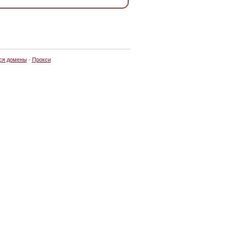
ся домены
·
Прокси