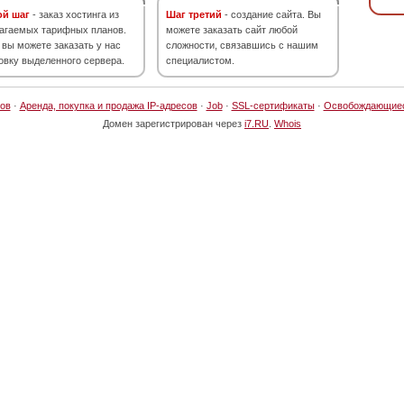
ой шаг
- заказ хостинга из
Шаг третий
- создание сайта. Вы
агаемых тарифных планов.
можете заказать сайт любой
 вы можете заказать у нас
сложности, связавшись с нашим
овку выделенного сервера.
специалистом.
ов
·
Аренда, покупка и продажа IP-адресов
·
Job
·
SSL-сертификаты
·
Освобождающие
Домен зарегистрирован через
i7.RU
.
Whois