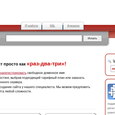
IT-работа
SSL
Аукцион
W
«раз-два-три»!
т просто как
зарегистрировать
свободное доменное имя.
остинг, выбрав подходящий тарифный план или заказать
енного сервера.
оздание сайта у нашего специалиста. Мы можем предложить
йта любой сложности.
пода
регис
шанс