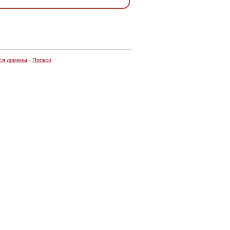
ся домены
·
Прокси